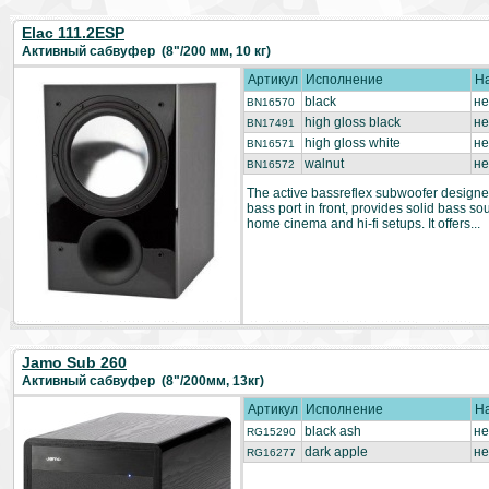
Elac 111.2ESP
Активный сабвуфер (8"/200 мм, 10 кг)
Артикул
Исполнение
Н
black
не
BN16570
high gloss black
не
BN17491
high gloss white
не
BN16571
walnut
не
BN16572
The active bassreflex subwoofer designe
bass port in front, provides solid bass so
home cinema and hi-fi setups. It offers...
Jamo Sub 260
Активный сабвуфер (8"/200мм, 13кг)
Артикул
Исполнение
Н
black ash
не
RG15290
dark apple
не
RG16277