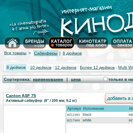
Все товары
>
Сабвуферы
|
8 дюймов
8 дюймов
|
10 дюймов
|
12 дюймов
|
Более 12 дюймов
|
Multi W
Cортировка:
наименование
|
цена
только в н
Canton ASF 75
Активный сабвуфер (8" / 200 мм; 9,2 кг)
Артикул
Исполнение
Н
black
не
BZ12383
white
ес
BZ17969