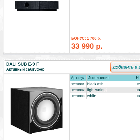
БОНУС: 1 700 р.
33 990 р.
DALI SUB E-9 F
Активный cабвуфер
Артикул
Исполнение
Н
black ash
не
DG20081
light walnut
по
DG20082
white
на
DG20080