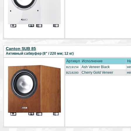
Canton SUB 85
Активный сабвуфер (8" / 220 мм; 12 кг)
Артикул
Исполнение
Н
Ash Veneer Black
не
BZ19154
Cherry Gold Veneer
не
BZ18280