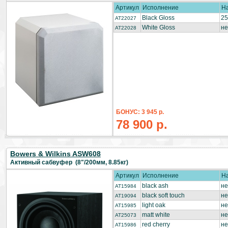
Артикул
Исполнение
Н
Black Gloss
25
AT22027
White Gloss
не
AT22028
БОНУС: 3 945 р.
78 900 р.
Bowers & Wilkins ASW608
Активный сабвуфер (8"/200мм, 8.85кг)
Артикул
Исполнение
Н
black ash
не
AT15984
black soft touch
не
AT19094
light oak
не
AT15985
matt white
не
AT25073
red cherry
не
AT15986