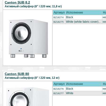
Canton SUB 8.2
Активный сабвуфер (8" / 220 мм; 11,8 кг)
Артикул
Исполнение
Н
Black
не
BZ18274
White (white fabric cover)...
не
BZ18275
Canton SUB 80
Активный сабвуфер (8" / 220 мм, 12 кг)
Артикул
Исполнение
Н
Black
не
BZ18276
White
не
BZ18277