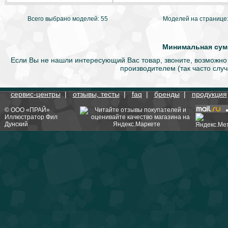
Всего выбрано моделей: 55
Моделей на странице
Минимальная сумм
Если Вы не нашли интересующий Вас товар, звоните, возможно
производителем (так часто слу
сервис-центры
|
отзывы, тесты
|
faq
|
бренды
|
продукция
©
ООО «ПРАЙ»
Иллюстратор
Фил
Дунский