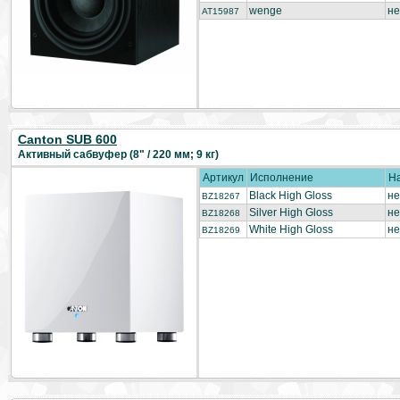
wenge
не
AT15987
Canton SUB 600
Активный сабвуфер (8" / 220 мм; 9 кг)
Артикул
Исполнение
Н
Black High Gloss
не
BZ18267
Silver High Gloss
не
BZ18268
White High Gloss
не
BZ18269