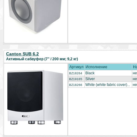
Canton SUB 6.2
Активный сабвуфер (7" / 200 мм; 9,2 кг)
Артикул
Исполнение
Н
Black
не
BZ18264
Silver
не
BZ19165
White (white fabric cover)...
не
BZ18266