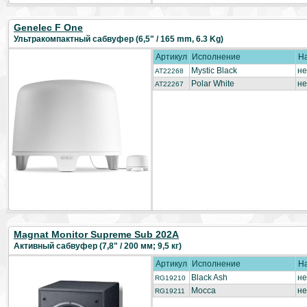
Genelec F One
Ультракомпактный сабвуфер (6,5" / 165 mm, 6.3 Kg)
Артикул
Исполнение
Н
Mystic Black
не
AT22268
Polar White
не
AT22267
Magnat Monitor Supreme Sub 202A
Активный сабвуфер (7,8" / 200 мм; 9,5 кг)
Артикул
Исполнение
Н
Black Ash
не
RG19210
Mocca
не
RG19211