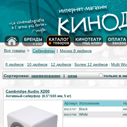
Все товары
>
Сабвуферы
|
Менее 8 дюймов
8 дюймов
|
10 дюймов
|
12 дюймов
|
Более 12 дюймов
|
Multi Wo
Cортировка:
наименование
|
цена
только в н
Cambridge Audio X200
Активный сабвуфер (6.5"/165 мм, 5 кг)
Артикул
Исполнение
Н
Black
не
BN15797
White
не
BN15798