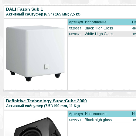
DALI Fazon Sub 1
Активный сабвуфер (6.5" / 165 мм; 7,5 кг)
Артикул
Исполнение
Н
Black High Gloss
не
AT20094
White High Gloss
не
AT20095
Definitive Technology SuperCube 2000
Активный сабвуфер (7,5"/190 mm, 11 Kg)
Артикул
Исполнение
Н
Black high gloss
не
AT22271