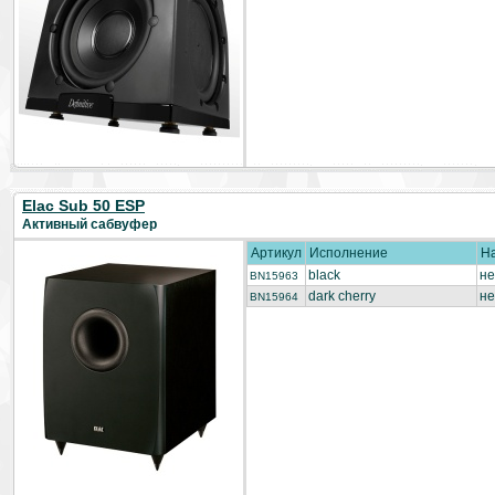
Elac Sub 50 ESP
Активный сабвуфер
Артикул
Исполнение
Н
black
не
BN15963
dark cherry
не
BN15964