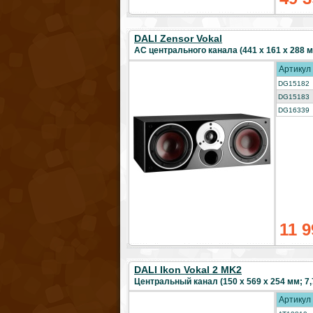
DALI Zensor Vokal
АС центрального канала (441 x 161 x 288 мм
Артикул
DG15182
DG15183
DG16339
11 9
DALI Ikon Vokal 2 MK2
Центральный канал (150 x 569 x 254 мм; 7,7
Артикул