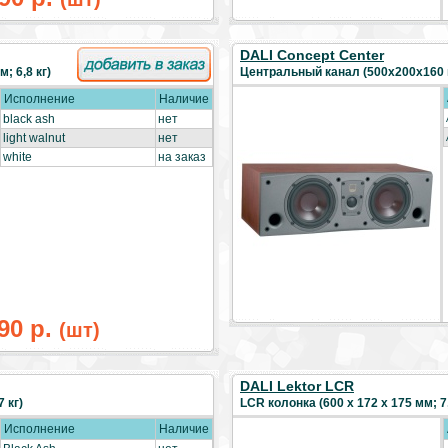
DALI Concept Center
; 6,8 кг)
Центральный канал (500х200х160 м
Исполнение
Наличие
black ash
нет
light walnut
нет
white
на заказ
90 р.
(шт)
DALI Lektor LCR
 кг)
LCR колонка (600 x 172 x 175 мм; 7,
Исполнение
Наличие