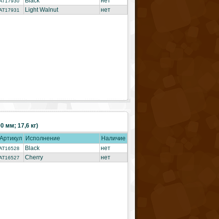
Black
нет
AT17930
Light Walnut
нет
AT17931
 мм; 17,6 кг)
Артикул
Исполнение
Наличие
Black
нет
AT16528
Cherry
нет
AT16527