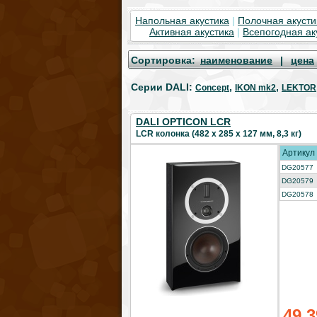
Напольная акустика
|
Полочная акусти
Активная акустика
|
Всепогодная ак
Cортировка:
наименование
|
цена
Серии DALI
:
,
,
Concept
IKON mk2
LEKTOR
DALI OPTICON LCR
LCR колонка (482 x 285 x 127 мм, 8,3 кг)
Артикул
DG20577
DG20579
DG20578
49 3