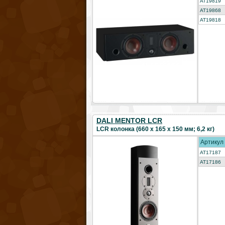
AT19819
AT19868
AT19818
DALI MENTOR LCR
LCR колонка (660 x 165 x 150 мм; 6,2 кг)
Артикул
AT17187
AT17186