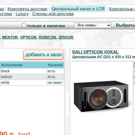
ка
|
Комплекты акустики
|
Центральный канал и LCR
|
Компактные 
устика
|
Luxury
|
Стенды для акустики
Выбрать
только в наличии
,
,
,
,
MENTOR
OPTICON
RUBICON
ZENSOR
DALI OPTICON VOKAL
Центральная АС (201 x 435 x 312 мм
Исполнение
Наличие
black
есть
walnut
есть
white
на заказ
90 р.
(шт)