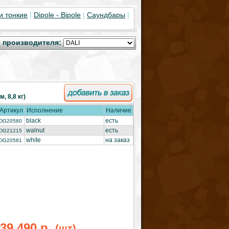
и тонкие
|
Dipole - Bipole
|
Саундбары
|
 производителя:
, 8,8 кг)
Артикул
Исполнение
Наличие
black
есть
DG20580
walnut
есть
DG21215
white
на заказ
DG20581
39 490 р.
(шт)