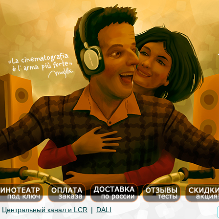
|
Центральный канал и LCR
|
DALI