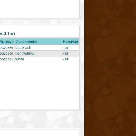
, 3,1 кг)
Артикул
Исполнение
Наличие
black ash
нет
DG20559
light walnut
нет
DG20560
white
нет
DG20561