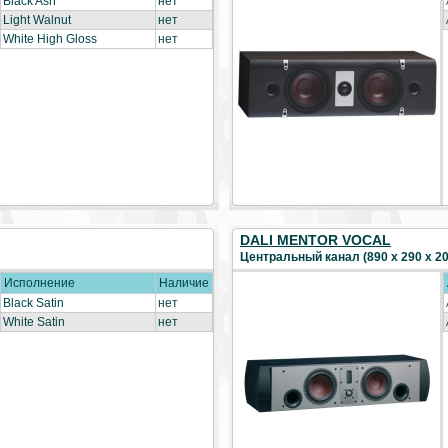
Black Ash
нет
Light Walnut
нет
White High Gloss
нет
DALI MENTOR VOCAL
Центральный канал (890 х 290 х 200
Исполнение
Наличие
Black Satin
нет
White Satin
нет