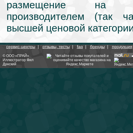
размещение на we
производителем (так ч
высшей ценовой категории
сервис-центры
|
отзывы, тесты
|
faq
|
бренды
|
продукция
©
ООО «ПРАЙ»
Иллюстратор
Фил
Дунский