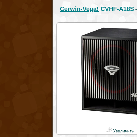
Cerwin-Vega!
CVHF-A18S
Увеличить