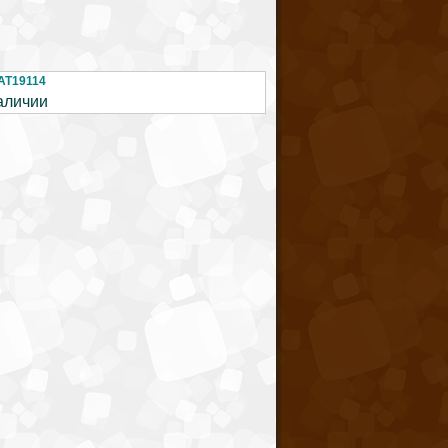
AT19114
аличии