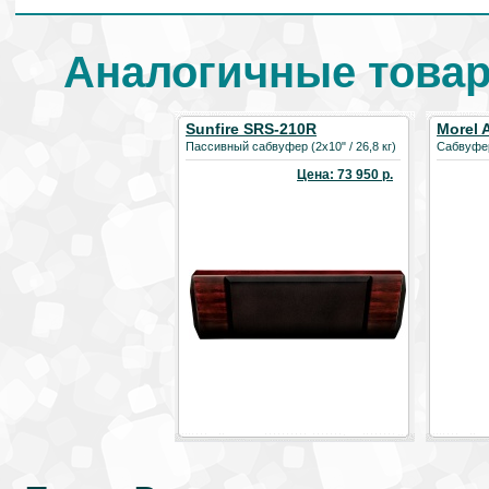
Аналогичные товары
Sunfire SRS-210R
Morel 
Subwo
Пассивный сабвуфер (2х10" / 26,8 кг)
Сабвуфер
Цена: 73 950 р.