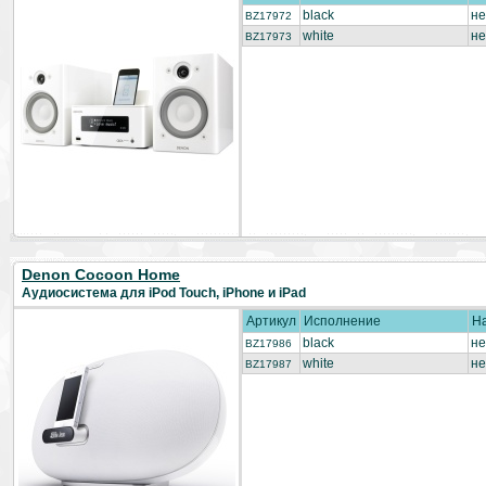
black
не
BZ17972
white
не
BZ17973
Denon Cocoon Home
Аудиосистема для iPod Touch, iPhone и iPad
Артикул
Исполнение
Н
black
не
BZ17986
white
не
BZ17987