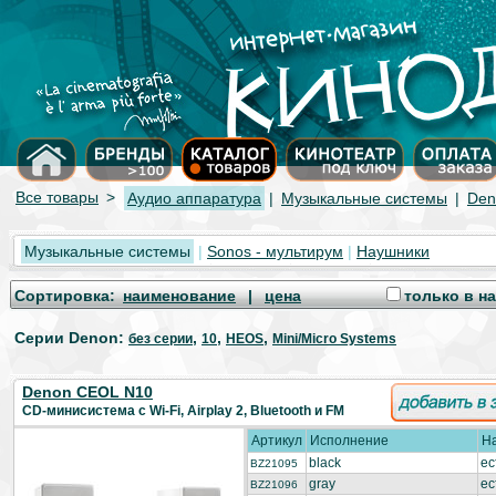
Все товары
>
Аудио аппаратура
|
Музыкальные системы
|
Den
Музыкальные системы
|
Sonos - мультирум
|
Наушники
Cортировка:
наименование
|
цена
только в н
Серии Denon
:
,
,
,
без серии
10
HEOS
Mini/Micro Systems
Denon CEOL N10
CD-минисистема с Wi-Fi, Airplay 2, Bluetooth и FM
Артикул
Исполнение
Н
black
ес
BZ21095
gray
ес
BZ21096