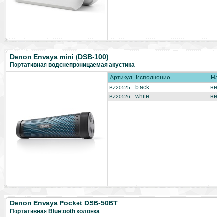
Denon Envaya mini (DSB-100)
Портативная водонепроницаемая акустика
Артикул
Исполнение
Н
black
не
BZ20525
white
не
BZ20526
Denon Envaya Pocket DSB-50BT
Портативная Bluetooth колонка