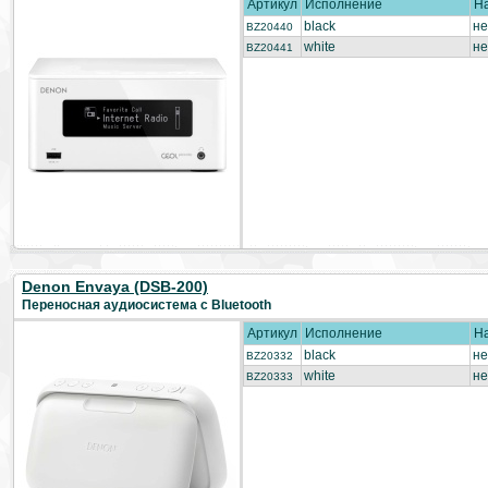
Артикул
Исполнение
Н
black
не
BZ20440
white
не
BZ20441
Denon Envaya (DSB-200)
Переносная аудиосистема с Bluetooth
Артикул
Исполнение
Н
black
не
BZ20332
white
не
BZ20333