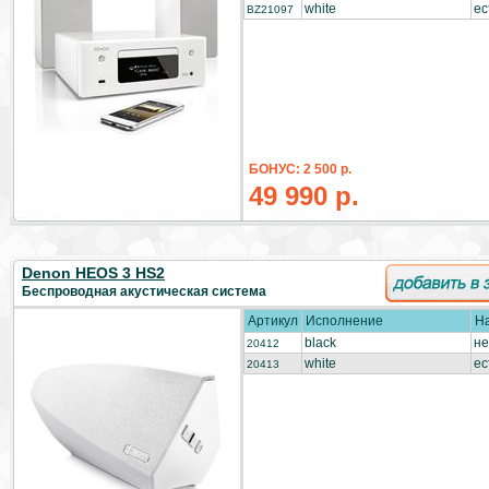
white
ес
BZ21097
БОНУС: 2 500 р.
49 990 р.
Denon HEOS 3 HS2
Беспроводная акустическая система
Артикул
Исполнение
Н
black
не
20412
white
ес
20413