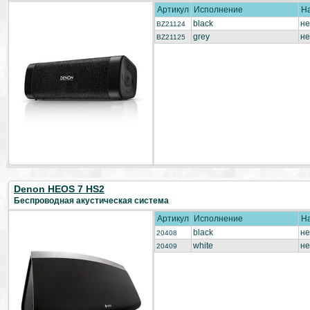
Артикул
Исполнение
Н
black
не
BZ21124
grey
не
BZ21125
Denon HEOS 7 HS2
Беспроводная акустическая система
Артикул
Исполнение
Н
black
не
20408
white
не
20409