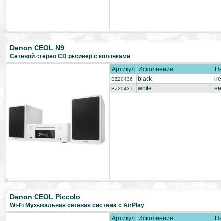
Denon CEOL N9
Сетевой стерео CD ресивер с колонками
Артикул
Исполнение
Н
black
не
BZ20436
white
не
BZ20437
Denon CEOL Piccolo
Wi-Fi Музыкальная сетевая система с AirPlay
Артикул
Исполнение
Н