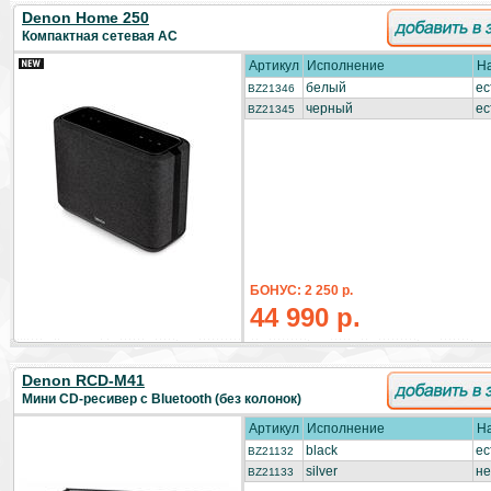
Denon Home 250
Компактная сетевая АС
Артикул
Исполнение
Н
белый
ес
BZ21346
черный
ес
BZ21345
БОНУС: 2 250 р.
44 990 р.
Denon RCD-M41
Мини CD-ресивер с Bluetooth (без колонок)
Артикул
Исполнение
Н
black
ес
BZ21132
silver
не
BZ21133