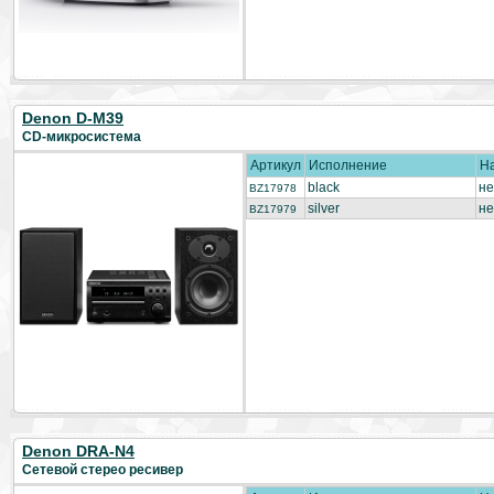
Denon D-M39
CD-микросистема
Артикул
Исполнение
Н
black
не
BZ17978
silver
не
BZ17979
Denon DRA-N4
Сетевой стерео ресивер