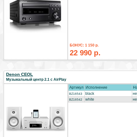
БОНУС: 1 150 р.
22 990 р.
Denon CEOL
Музыкальный центр 2.1 с AirPlay
Артикул
Исполнение
Н
black
не
BZ16543
white
не
BZ16542