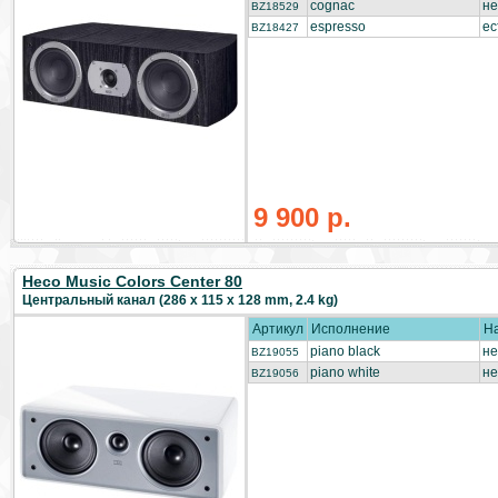
cognac
не
BZ18529
espresso
ес
BZ18427
9 900 р.
Heco Music Colors Center 80
Центральный канал (286 x 115 x 128 mm, 2.4 kg)
Артикул
Исполнение
Н
piano black
не
BZ19055
piano white
не
BZ19056