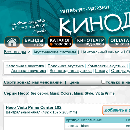
Все товары
>
Акустические системы
|
Центральный канал и LC
Напольная акустика
|
Полочная акустика
|
Комплекты акустики
|
Активная акустика
|
Всепогодная акустика
|
Luxury
|
Стенды д
Cортировка:
наименование
|
цена
только в н
Серии Heco
:
,
,
,
без серии
Music Colors
Music Style
Victa Prime
Heco Victa Prime Center 102
Центральный канал (482 x 157 x 265 mm)
Артикул
Исполнение
Н
black
ес
BZ18426