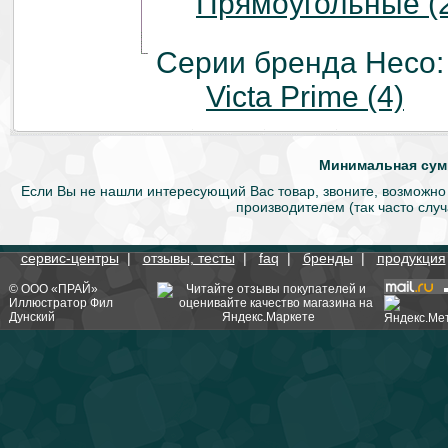
Прямоугольные (
Серии бренда Heco
Victa Prime (4)
Минимальная сумм
Если Вы не нашли интересующий Вас товар, звоните, возможно
производителем (так часто слу
сервис-центры
|
отзывы, тесты
|
faq
|
бренды
|
продукция
©
ООО «ПРАЙ»
Иллюстратор
Фил
Дунский