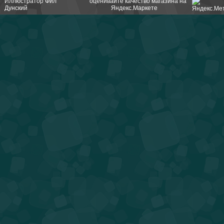
Иллюстратор
Фил
Дунский