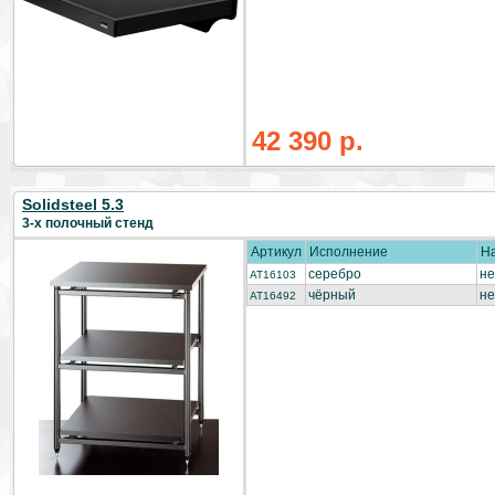
42 390 р.
Solidsteel 5.3
3-х полочный стенд
Артикул
Исполнение
Н
серебро
не
AT16103
чёрный
не
AT16492