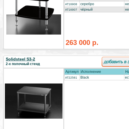
серебро
не
AT16908
чёрный
не
AT16907
263 000 р.
Solidsteel S3-2
2-х полочный стенд
Артикул
Исполнение
Н
Black
ес
AT22581