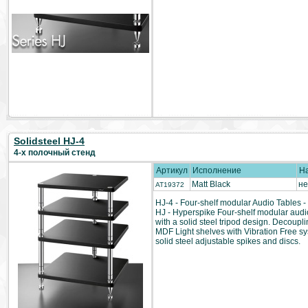
Solidsteel HJ-4
4-х полочный стенд
Артикул
Исполнение
Н
Matt Black
не
AT19372
HJ-4 - Four-shelf modular Audio Tables -
HJ - Hyperspike Four-shelf modular audi
with a solid steel tripod design. Decoupl
MDF Light shelves with Vibration Free s
solid steel adjustable spikes and discs.