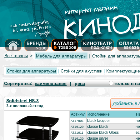
Все товары
>
Мебель для аппаратуры
|
Стойки для аппаратур
Стойки для аппаратуры
|
Стойки для акустики
|
Комплектующие
Cортировка:
наименование
|
цена
только в н
Solidsteel HS-3
3-х полочный стенд
Артикул
Исполнение
Н
black lacquer
не
AT17801
classe black
не
AT16129
classe black Gloss
ес
AT21611
classe silver
не
AT16130