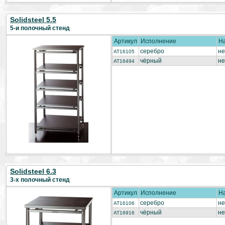
Solidsteel 5.5
5-и полочный стенд
Артикул
Исполнение
Н
серебро
не
AT16105
чёрный
не
AT16494
Solidsteel 6.3
3-х полочный стенд
Артикул
Исполнение
Н
серебро
не
AT16106
чёрный
не
AT16916