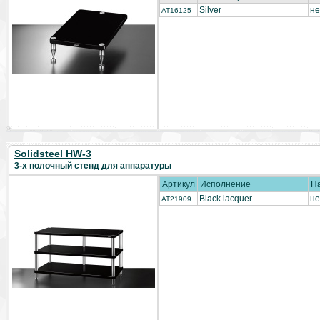
Silver
не
AT16125
Solidsteel HW-3
3-х полочный стенд для аппаратуры
Артикул
Исполнение
Н
Black lacquer
не
AT21909