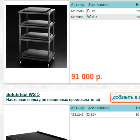
Артикул
Исполнение
Н
Black
ес
AT22583
White
ес
AT22955
91 000 р.
Solidsteel WS-5
Настенная полка для виниловых проигрывателей
Артикул
Исполнение
Н
black
ес
AT21243