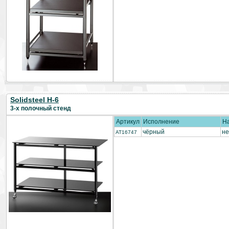
Solidsteel H-6
3-х полочный стенд
Артикул
Исполнение
Н
чёрный
не
AT16747