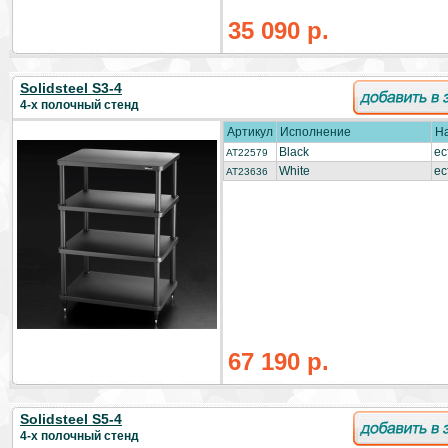
35 090 р.
Solidsteel S3-4
4-х полочный стенд
Артикул
Исполнение
Н
Black
ес
AT22579
White
ес
AT23636
67 190 р.
Solidsteel S5-4
4-х полочный стенд