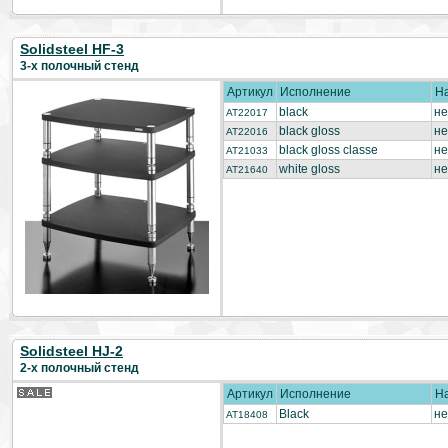
Solidsteel HF-3
3-х полочный стенд
Артикул
Исполнение
Н
black
не
AT22017
black gloss
не
AT22016
black gloss classe
не
AT21033
white gloss
не
AT21640
Solidsteel HJ-2
2-х полочный стенд
Артикул
Исполнение
Н
Black
не
AT18408