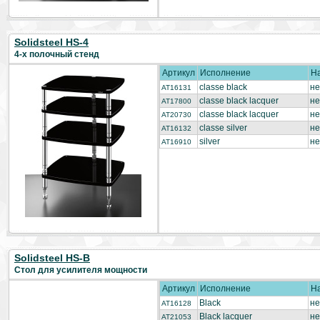
Solidsteel HS-4
4-х полочный стенд
Артикул
Исполнение
Н
classe black
не
AT16131
classe black lacquer
не
AT17800
classe black lacquer
не
AT20730
classe silver
не
AT16132
silver
не
AT16910
Solidsteel HS-B
Стол для усилителя мощности
Артикул
Исполнение
Н
Black
не
AT16128
Black lacquer
не
AT21053