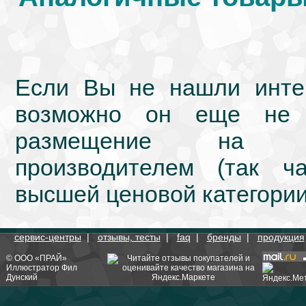
Если Вы не нашли интер
возможно он еще не 
размещение на we
производителем (так ч
высшей ценовой категории
сервис-центры
|
отзывы, тесты
|
faq
|
бренды
|
продукция
©
ООО «ПРАЙ»
Иллюстратор
Фил
Дунский