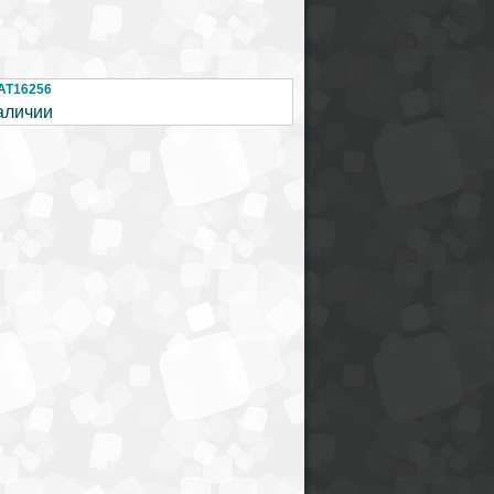
AT16256
аличии