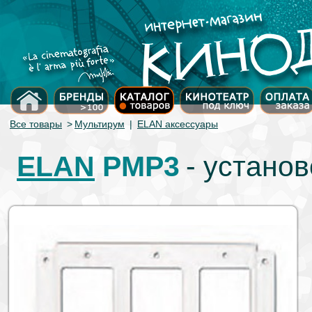
Все товары
>
Мультирум
|
ELAN аксессуары
ELAN
PMP3
- устано