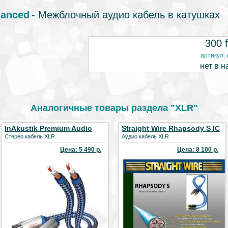
lanced
- Межблочный аудио кабель в катушках
300 
артикул:
нет в н
Аналогичные товары раздела "XLR"
InAkustik Premium Audio
Straight Wire Rhapsody S IC
XLR
Стерео кабель XLR
Аудио кабель XLR
Цена: 5 490 р.
Цена: 8 100 р.