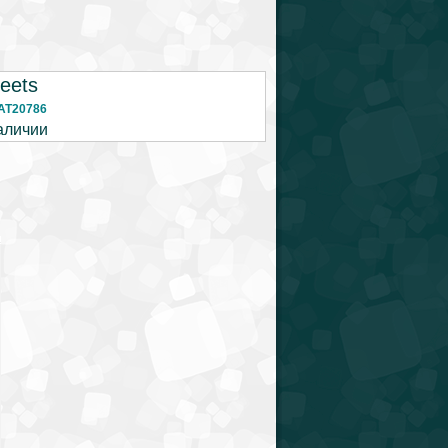
feets
AT20786
аличии