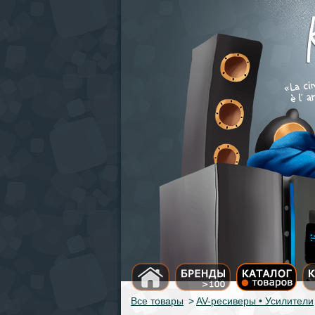
Все товары
>
AV-ресиверы • Усилители