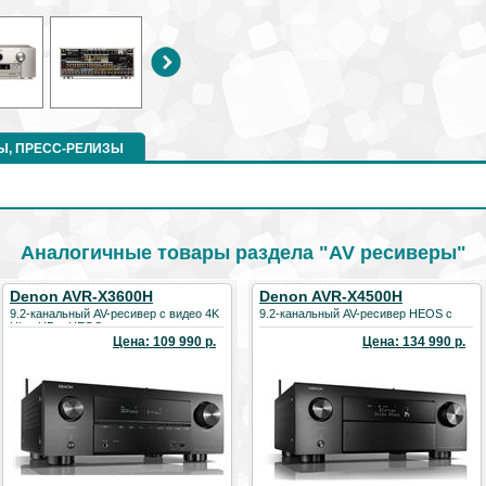
Ы, ПРЕСС-РЕЛИЗЫ
Аналогичные товары раздела "AV ресиверы"
Denon AVR-X3600H
Denon AVR-X4500H
9.2-канальный AV-ресивер с видео 4K
9.2-канальный AV-ресивер HEOS с
Ultra HD и HEOS
pre-out
Цена: 109 990 р.
Цена: 134 990 р.