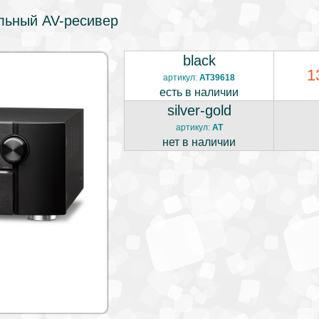
альный AV-ресивер
black
1
артикул:
AT39618
есть в наличии
silver-gold
артикул:
AT
нет в наличии