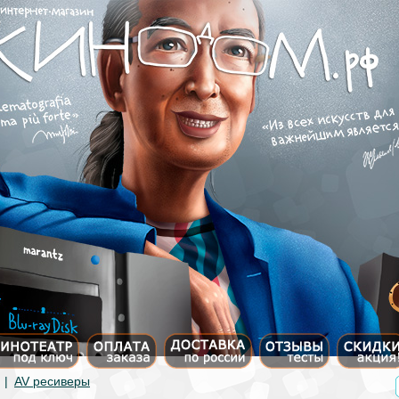
|
AV ресиверы