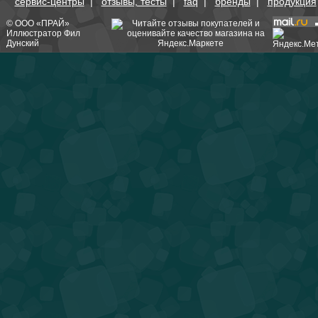
сервис-центры
|
отзывы, тесты
|
faq
|
бренды
|
продукция
©
ООО «ПРАЙ»
Иллюстратор
Фил
Дунский