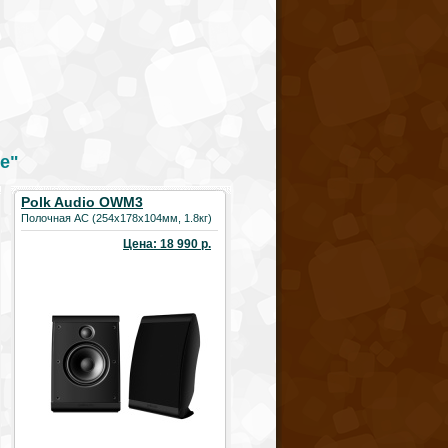
е"
Polk Audio OWM3
Полочная АС (254х178х104мм, 1.8кг)
Цена: 18 990 р.