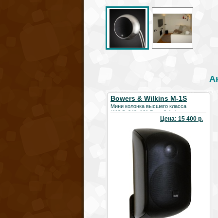
А
Bowers & Wilkins M-1S
Мини колонка высшего класса
(113,5х248х161,7мм, 2.4кг)
Цена: 15 400 р.