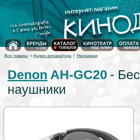
Все товары
>
Аудио аппаратура
|
Наушники
Denon
AH-GC20
- Бе
наушники