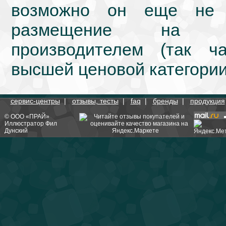
возможно он еще не 
размещение на we
производителем (так ч
высшей ценовой категории
сервис-центры
|
отзывы, тесты
|
faq
|
бренды
|
продукция
©
ООО «ПРАЙ»
Иллюстратор
Фил
Дунский