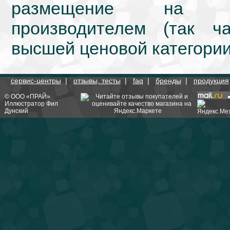
размещение на we
производителем (так ч
высшей ценовой категории
сервис-центры
|
отзывы, тесты
|
faq
|
бренды
|
продукция
©
ООО «ПРАЙ»
Иллюстратор
Фил
Дунский