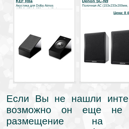
KEF R8a
Denon SC-N9
Акустика для Dolby Atmos
Полочная АС (153х233х200мм, 2
(173.8х174.6х259мм, 4.45кг)
Цена: 8 4
Если Вы не нашли интер
возможно он еще не 
размещение на we