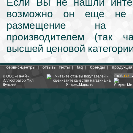
Если Вы не нашли интер
возможно он еще не 
размещение на we
производителем (так ч
высшей ценовой категории
сервис-центры
|
отзывы, тесты
|
faq
|
бренды
|
продукция
©
ООО «ПРАЙ»
Иллюстратор
Фил
Дунский