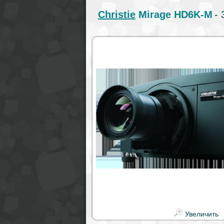
Christie
Mirage HD6K-M
-
Увеличить