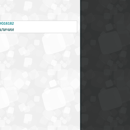
DG16182
аличии