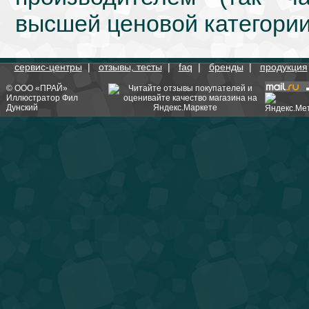
высшей ценовой категории
сервис-центры
|
отзывы, тесты
|
faq
|
бренды
|
продукция
©
ООО «ПРАЙ»
Иллюстратор
Фил
Дунский