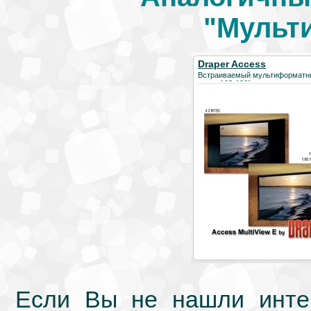
"Мульт
Draper Access
MultiView/Series E
Встраиваемый мультиформатн
экран 103-132"
Если Вы не нашли интер