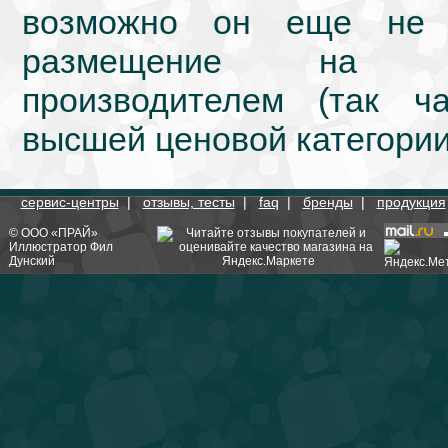
возможно он еще не 
размещение на we
производителем (так ч
высшей ценовой категории
сервис-центры
|
отзывы, тесты
|
faq
|
бренды
|
продукция
©
ООО «ПРАЙ»
Иллюстратор
Фил
Дунский