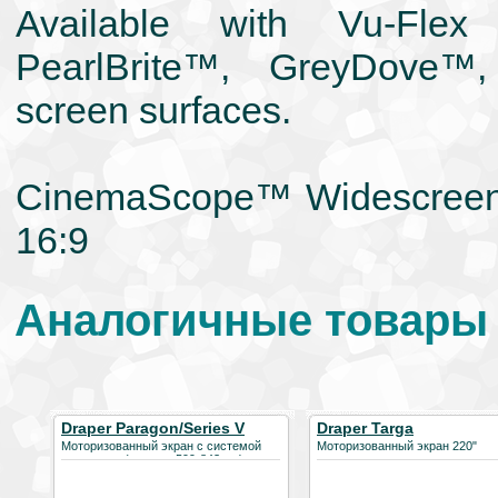
Available with Vu-Fle
PearlBrite™, GreyDove
screen surfaces.
CinemaScope™ Widescreen 2
16:9
Аналогичные товары 
Draper Paragon/Series V
Draper Targa
Моторизованный экран с системой
Моторизованный экран 220"
натяжения (ширина 599-843 см)