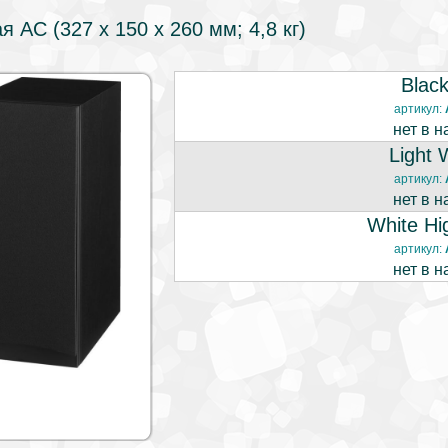
я АС (327 x 150 x 260 мм; 4,8 кг)
Blac
артикул:
нет в н
Light 
артикул:
нет в н
White Hi
артикул:
нет в н