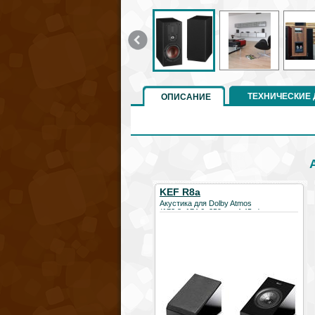
ТЕХНИЧЕСКИЕ
ОПИСАНИЕ
KEF R8a
Акустика для Dolby Atmos
(173.8х174.6х259мм, 4.45кг)