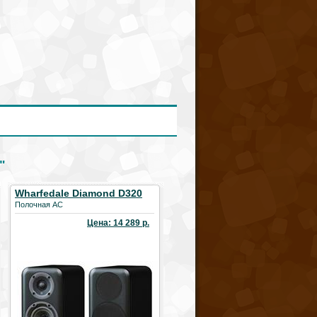
"
Wharfedale Diamond D320
Полочная АС
Цена: 14 289 р.