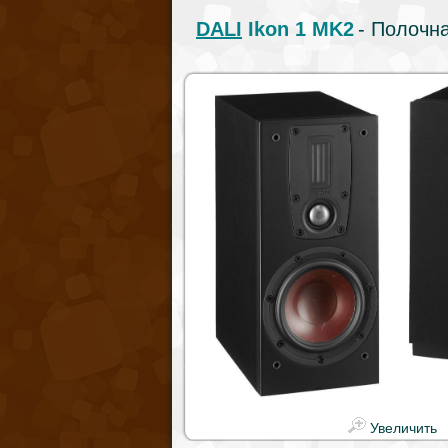
DALI
Ikon 1 MK2
- Полочна
Увеличить