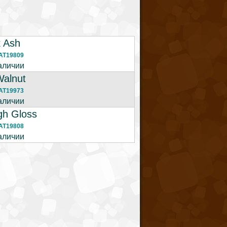
k Ash
AT19809
аличии
Walnut
AT19973
аличии
gh Gloss
AT19808
аличии