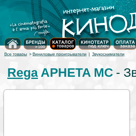
Все товары
>
Виниловые проигрыватели
|
Звукосниматели
Rega
APHETA MC
- З