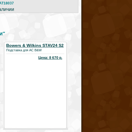
AT18037
аличии
и"
Bowers & Wilkins STAV24 S2
SPEAKER STAND
Подставка для АС B&W
Цена: 8 670 р.