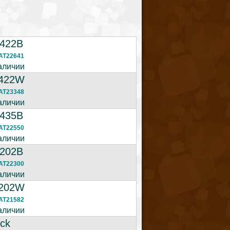
-422B
AT22641
аличии
-422W
AT23348
аличии
-435B
AT22550
аличии
-202B
AT22300
аличии
-202W
AT21582
аличии
ack