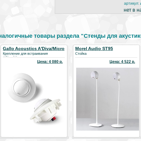
артикул:
нет в н
налогичные товары раздела "Стенды для акустик
Gallo Acoustics A'Diva/Micro
Morel Audio ST95
in-wall/in-ceiling mount
Крепление для встраивания
Стойка
A'Diva/Micro
Цена: 4 080 р.
Цена: 4 522 р.