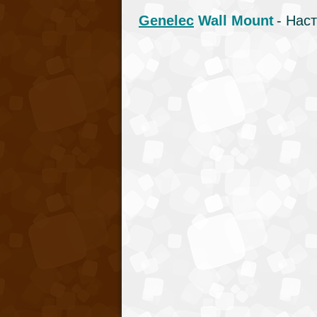
Genelec
Wall Mount
- Нас