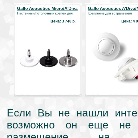
Gallo Acoustics Micro/A'Diva
Gallo Acoustics A'Diva/
Wall Mount
in-wall/in-ceiling mount
Настенный/потолочный крепеж для
Крепление для встраивания
АС Micro/A'Diva
A'Diva/Micro
Цена: 3 740 р.
Цена: 4 0
Если Вы не нашли интер
возможно он еще не 
размещение на we