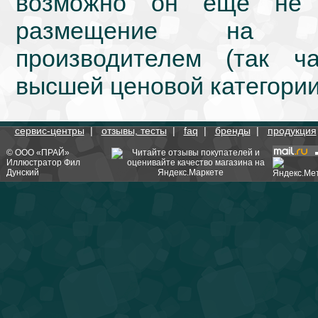
возможно он еще не 
размещение на we
производителем (так ч
высшей ценовой категории
сервис-центры
|
отзывы, тесты
|
faq
|
бренды
|
продукция
©
ООО «ПРАЙ»
Иллюстратор
Фил
Дунский