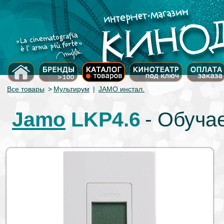
Все товары
>
Мультирум
|
JAMO инстал.
Jamo
LKP4.6
- Обуча