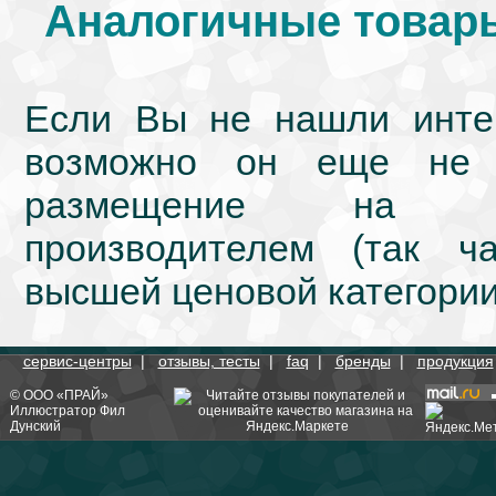
Аналогичные товары
Если Вы не нашли интер
возможно он еще не 
размещение на we
производителем (так ч
высшей ценовой категории
сервис-центры
|
отзывы, тесты
|
faq
|
бренды
|
продукция
©
ООО «ПРАЙ»
Иллюстратор
Фил
Дунский