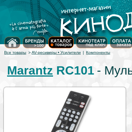
Все товары
>
AV-ресиверы • Усилители
|
Компоненты
Marantz
RC101
- Мул